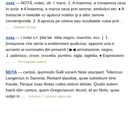
nota
— NOTÁ, notez, vb. I. tranz. 1. A însemna, a consemna ceva
în scris. ♦ A însemna, a marca ceva prin semne, simboluri etc. ♦ A
transcrie o melodie cu ajutorul notelor şi a altor semne
convenţionale. 2. A aprecia pe cineva sau rezultatele cuiva prin…
…
Dicționar Român
nota
— / nɔta/ s.f. [dal lat. nŏta segno, marchio, ecc. ]. 1.
[notazione che serve a evidenziare qualcosa: apporre una n.
accanto ai nominativi dei presenti ] ▶◀ annotazione, segno.
⇓ asterisco, croce, crocetta, puntino, sigla, sigletta. ● Espressioni:
… …
Enciclopedia Italiana
NOTA
— cantus, quomodo Galli vocem Note usurpant. Tidericus
Langenius in Saxonia, Restant alaudae, quae subsistunt sine
fraude, Perque suas Notas rudes sistunt idiotas. Qualis autem
fuerit olim cantus, quem Gregorianum dicunt, et an Notis, quae
vulgo in …
Hofmann J. Lexicon universale