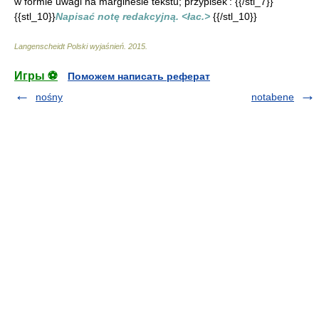
w formie uwagi na marginesie tekstu; przypisek': {{/stl_7}}
{{stl_10}}
Napisać notę redakcyjną. <łac.>
{{/stl_10}}
Langenscheidt Polski wyjaśnień
.
2015
.
Игры ⚽
Поможем написать реферат
nośny
notabene