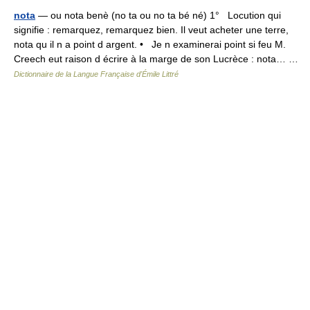
nota
— ou nota benè (no ta ou no ta bé né) 1° Locution qui
signifie : remarquez, remarquez bien. Il veut acheter une terre,
nota qu il n a point d argent. • Je n examinerai point si feu M.
Creech eut raison d écrire à la marge de son Lucrèce : nota… …
Dictionnaire de la Langue Française d'Émile Littré