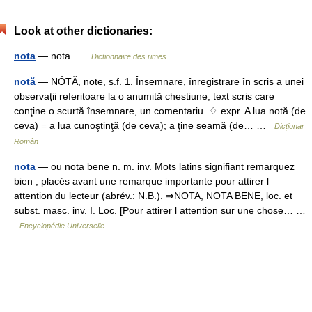
Look at other dictionaries:
nota
— nota …
Dictionnaire des rimes
notă
— NÓTĂ, note, s.f. 1. Însemnare, înregistrare în scris a unei
observaţii referitoare la o anumită chestiune; text scris care
conţine o scurtă însemnare, un comentariu. ♢ expr. A lua notă (de
ceva) = a lua cunoştinţă (de ceva); a ţine seamă (de… …
Dicționar
Român
nota
— ou nota bene n. m. inv. Mots latins signifiant remarquez
bien , placés avant une remarque importante pour attirer l
attention du lecteur (abrév.: N.B.). ⇒NOTA, NOTA BENE, loc. et
subst. masc. inv. I. Loc. [Pour attirer l attention sur une chose… …
Encyclopédie Universelle