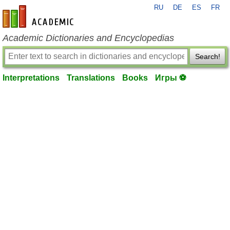
RU
DE
ES
FR
en-academic.com
Academic Dictionaries and Encyclopedias
Search!
Interpretations
Translations
Books
Игры ⚽