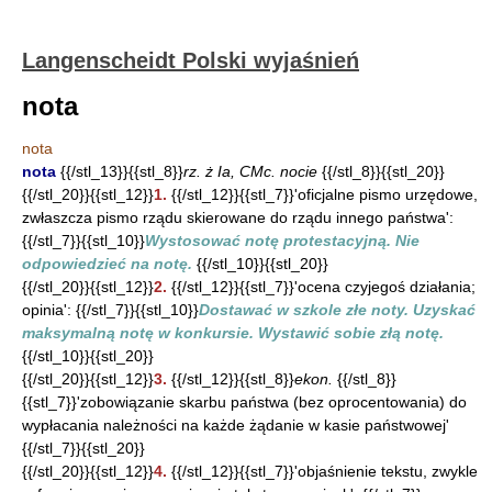
Langenscheidt Polski wyjaśnień
nota
nota
nota
{{/stl_13}}{{stl_8}}
rz. ż Ia, CMc. nocie
{{/stl_8}}{{stl_20}}
{{/stl_20}}{{stl_12}}
1.
{{/stl_12}}{{stl_7}}'oficjalne pismo urzędowe,
zwłaszcza pismo rządu skierowane do rządu innego państwa':
{{/stl_7}}{{stl_10}}
Wystosować notę protestacyjną. Nie
odpowiedzieć na notę.
{{/stl_10}}{{stl_20}}
{{/stl_20}}{{stl_12}}
2.
{{/stl_12}}{{stl_7}}'ocena czyjegoś działania;
opinia': {{/stl_7}}{{stl_10}}
Dostawać w szkole złe noty. Uzyskać
maksymalną notę w konkursie. Wystawić sobie złą notę.
{{/stl_10}}{{stl_20}}
{{/stl_20}}{{stl_12}}
3.
{{/stl_12}}{{stl_8}}
ekon.
{{/stl_8}}
{{stl_7}}'zobowiązanie skarbu państwa (bez oprocentowania) do
wypłacania należności na każde żądanie w kasie państwowej'
{{/stl_7}}{{stl_20}}
{{/stl_20}}{{stl_12}}
4.
{{/stl_12}}{{stl_7}}'objaśnienie tekstu, zwykle