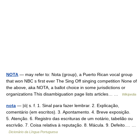
NOTA
— may refer to: Nota (group), a Puerto Rican vocal group
that won NBC s first ever The Sing Off singing competition None of
the above, aka NOTA, a ballot choice in some jurisdictions or
organizations This disambiguation page lists articles… …
Wikipedia
nota
— |ó| s. f. 1. Sinal para fazer lembrar. 2. Explicação,
comentário (em escritos). 3. Apontamento. 4. Breve exposição.
5. Atenção. 6. Registro das escrituras de um notário, tabelião ou
escrivão. 7. Coisa relativa à reputação. 8. Mácula. 9. Defeito.… …
Dicionário da Língua Portuguesa